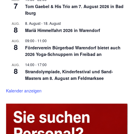
7
Tom Gaebel & His Trio am 7. August 2026 in Bad
Iburg
8. August
-
18. August
AUG.
8
Mariä Himmelfahrt 2026 in Warendorf
09:00
-
11:00
AUG.
8
Förderverein Bürgerbad Warendorf bietet auch
2026 Yoga-Schnuppern im Freibad an
14:00
-
17:00
AUG.
8
Strandolympiade, Kinderfestival und Sand-
Masters am 8. August am Feldmarksee
Kalender anzeigen