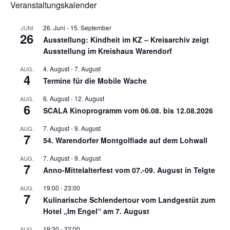
Veranstaltungskalender
26. Juni
-
15. September
JUNI
26
Ausstellung: Kindheit im KZ – Kreisarchiv zeigt
Ausstellung im Kreishaus Warendorf
4. August
-
7. August
AUG.
4
Termine für die Mobile Wache
6. August
-
12. August
AUG.
6
SCALA Kinoprogramm vom 06.08. bis 12.08.2026
7. August
-
9. August
AUG.
7
54. Warendorfer Montgolfiade auf dem Lohwall
7. August
-
9. August
AUG.
7
Anno-Mittelalterfest vom 07.-09. August in Telgte
19:00
-
23:00
AUG.
7
Kulinarische Schlendertour vom Landgestüt zum
Hotel „Im Engel“ am 7. August
19:30
-
22:00
AUG.