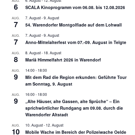
6. August
-
12. August
AUG.
6
SCALA Kinoprogramm vom 06.08. bis 12.08.2026
7. August
-
9. August
AUG.
7
54. Warendorfer Montgolfiade auf dem Lohwall
7. August
-
9. August
AUG.
7
Anno-Mittelalterfest vom 07.-09. August in Telgte
8. August
-
18. August
AUG.
8
Mariä Himmelfahrt 2026 in Warendorf
14:00
-
18:00
AUG.
9
Mit dem Rad die Region erkunden: Geführte Tour
am Sonntag, 9. August
16:00
-
18:00
AUG.
9
„Alte Häuser, alte Gassen, alte Sprüche“ – Ein
sprichwörtlicher Rundgang am 09.08. durch die
Warendorfer Altstadt
10. August
-
12. August
AUG.
10
Mobile Wache im Bereich der Polizeiwache Oelde