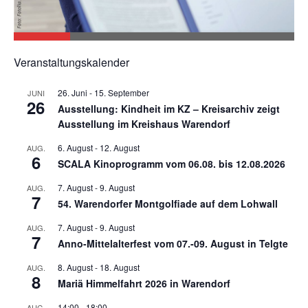
Veranstaltungskalender
26. Juni
-
15. September
JUNI
26
Ausstellung: Kindheit im KZ – Kreisarchiv zeigt
Ausstellung im Kreishaus Warendorf
6. August
-
12. August
AUG.
6
SCALA Kinoprogramm vom 06.08. bis 12.08.2026
7. August
-
9. August
AUG.
7
54. Warendorfer Montgolfiade auf dem Lohwall
7. August
-
9. August
AUG.
7
Anno-Mittelalterfest vom 07.-09. August in Telgte
8. August
-
18. August
AUG.
8
Mariä Himmelfahrt 2026 in Warendorf
14:00
-
18:00
AUG.