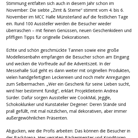
Stimmung entfalten sich auch in diesem Jahr schon im
November: Die siebte „Zimt & Sterne“ stimmt vom 4. bis 6.
November im MCC Halle Münsterland auf die festlichen Tage
ein. Rund 100 Aussteller werden die Besucher wieder
überraschen – mit feinen Genüssen, neuen Geschenkideen und
pfiffigen Tipps für originelle Dekorationen.
Echte und schön geschmückte Tannen sowie eine große
Modelleisenbahn empfangen die Besucher schon am Eingang
und wecken die Vorfreude auf die Adventszeit. In der
Messehalle Süd geht es dann weiter mit originellen Produkten,
vielen handgefertigten Leckereien und noch mehr Anregungen
zum Selbermachen. „Wer ein Geschenk für seine Lieben sucht,
wird hier bestimmt fündig“, erklärt Projektleiterin Andrea
Sürder. Dafür sorgen Aussteller wie CookMal, Jeggle,
Schokoklunker und Kunstatelier Degener: Deren Stände sind
prall gefüllt, mit mal nützlichen, mal dekorativen, aber immer
außergewöhnlichen Präsenten.
Abgucken, wie die Profis arbeiten: Das können die Besucher in
der BackArena. Hier verraten Bäckermeister und Konditoren