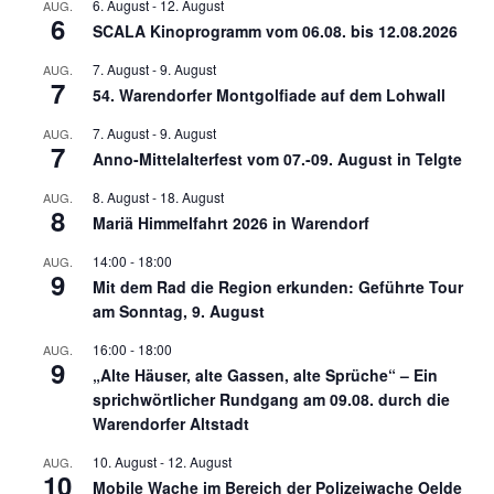
6. August
-
12. August
AUG.
6
SCALA Kinoprogramm vom 06.08. bis 12.08.2026
7. August
-
9. August
AUG.
7
54. Warendorfer Montgolfiade auf dem Lohwall
7. August
-
9. August
AUG.
7
Anno-Mittelalterfest vom 07.-09. August in Telgte
8. August
-
18. August
AUG.
8
Mariä Himmelfahrt 2026 in Warendorf
14:00
-
18:00
AUG.
9
Mit dem Rad die Region erkunden: Geführte Tour
am Sonntag, 9. August
16:00
-
18:00
AUG.
9
„Alte Häuser, alte Gassen, alte Sprüche“ – Ein
sprichwörtlicher Rundgang am 09.08. durch die
Warendorfer Altstadt
10. August
-
12. August
AUG.
10
Mobile Wache im Bereich der Polizeiwache Oelde