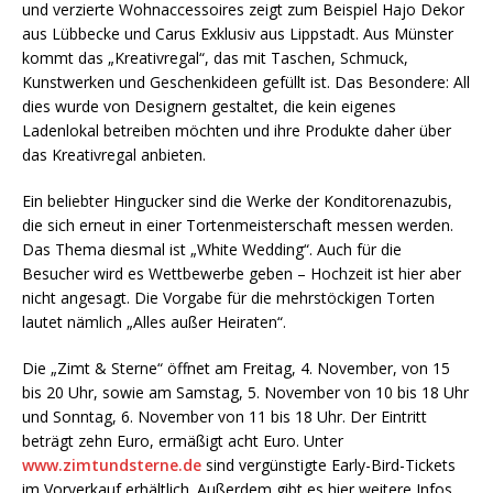
und verzierte Wohnaccessoires zeigt zum Beispiel Hajo Dekor
aus Lübbecke und Carus Exklusiv aus Lippstadt. Aus Münster
kommt das „Kreativregal“, das mit Taschen, Schmuck,
Kunstwerken und Geschenkideen gefüllt ist. Das Besondere: All
dies wurde von Designern gestaltet, die kein eigenes
Ladenlokal betreiben möchten und ihre Produkte daher über
das Kreativregal anbieten.
Ein beliebter Hingucker sind die Werke der Konditorenazubis,
die sich erneut in einer Tortenmeisterschaft messen werden.
Das Thema diesmal ist „White Wedding“. Auch für die
Besucher wird es Wettbewerbe geben – Hochzeit ist hier aber
nicht angesagt. Die Vorgabe für die mehrstöckigen Torten
lautet nämlich „Alles außer Heiraten“.
Die „Zimt & Sterne“ öffnet am Freitag, 4. November, von 15
bis 20 Uhr, sowie am Samstag, 5. November von 10 bis 18 Uhr
und Sonntag, 6. November von 11 bis 18 Uhr. Der Eintritt
beträgt zehn Euro, ermäßigt acht Euro. Unter
www.zimtundsterne.de
sind vergünstigte Early-Bird-Tickets
im Vorverkauf erhältlich. Außerdem gibt es hier weitere Infos