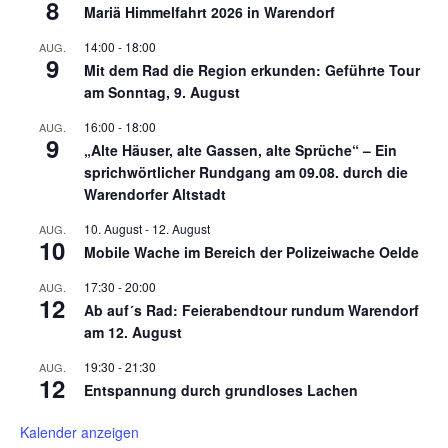
8
Mariä Himmelfahrt 2026 in Warendorf
14:00
-
18:00
AUG.
9
Mit dem Rad die Region erkunden: Geführte Tour
am Sonntag, 9. August
16:00
-
18:00
AUG.
9
„Alte Häuser, alte Gassen, alte Sprüche“ – Ein
sprichwörtlicher Rundgang am 09.08. durch die
Warendorfer Altstadt
10. August
-
12. August
AUG.
10
Mobile Wache im Bereich der Polizeiwache Oelde
17:30
-
20:00
AUG.
12
Ab auf´s Rad: Feierabendtour rundum Warendorf
am 12. August
19:30
-
21:30
AUG.
12
Entspannung durch grundloses Lachen
Kalender anzeigen